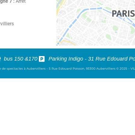
igne 7 :
Arrêt
illiers
bus 150 &170
Parking Indigo - 31 Rue Edouard Po
e de spectacles à Aubervilliers – 5 Rue Edouard Poisson, 93300 Aubervilliers © 2025 – 