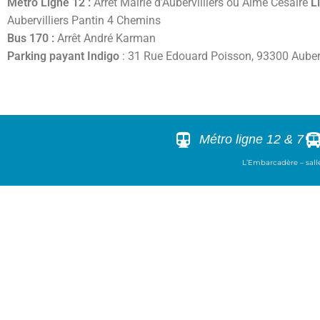
Métro Ligne 12 :
Arrêt Mairie d’Aubervilliers ou Aimé Césaire
L
Aubervilliers Pantin 4 Chemins
Bus 170 :
Arrêt André Karman
Parking
payant
Indigo
: 31 Rue Edouard Poisson, 93300 Auberv
Métro ligne 12 & 7
L’Embarcadère – sall